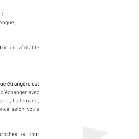
 ;
angue ;
ir un véritable 
ue étrangère est 
d’échanger avec 
nol, l’allemand, 
ence selon votre 
roches, ou tout 