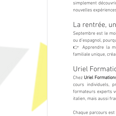
simplement découvrir
nouvelles expérience
La rentrée, u
Septembre est le mois
ou d’espagnol, pourq
👉 Apprendre la mê
familiale unique, cré
Uriel Formatio
Chez 
Uriel Formation
cours individuels, 
formateurs experts v
italien, mais aussi fr
Chaque parcours est p