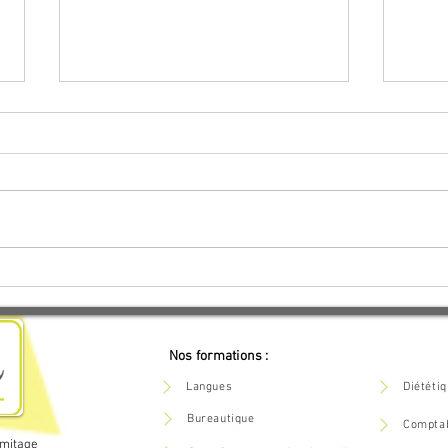
IA et Big Data : la vraie raison
Form
pour laquelle 9 entreprises sur
comme
10 vont rater le virage (et
clés
comment l'éviter)
vent
Nos formations :
Langues
Diététi
Bureautique
Comptab
rmitage