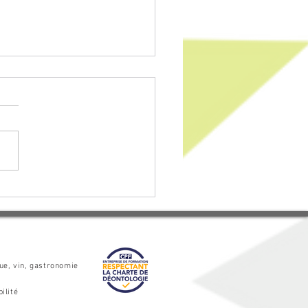
ation performance
rciale​ : les méthodes
 pour augmenter vos
es
que, vin, gastronomie
ilité