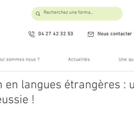
04 27 42 32 53
Nous contacter
​
Qui sommes nous ?
Actualités
Une que
e
 en langues étrangères : 
ussie !