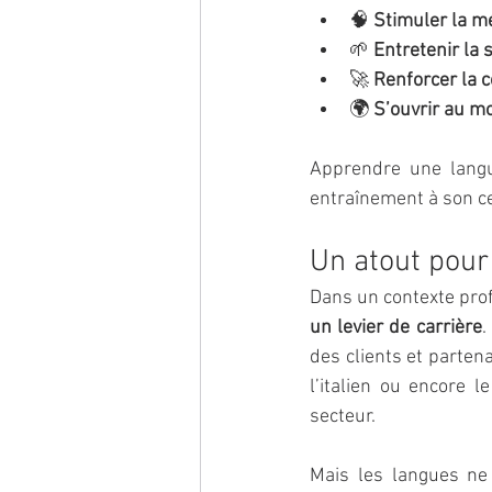
🧠 
Stimuler la m
🌱 
Entretenir la 
🚀 
Renforcer la c
🌍 
S’ouvrir au m
Apprendre une langue
entraînement à son c
Un atout pour 
Dans un contexte prof
un levier de carrière
.
des clients et partena
l’italien ou encore l
secteur.
Mais les langues ne 