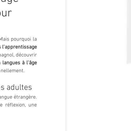
our 
Chaque année, le 1er septembre marque le retour à l’école pour les enfants. Mais pourquoi la 
 l’apprentissage 
agnol, découvrir 
 langues à l’âge 
nnellement.
es adultes
angue étrangère. 
 réflexion, une 