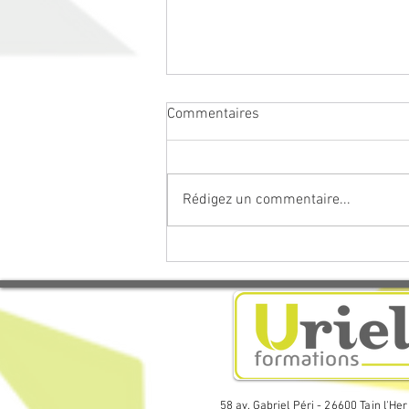
Commentaires
Rédigez un commentaire...
Progression des
collaborateurs : les 3 erreurs
qui freinent la montée en
compétences en entreprise
58 av. Gabriel Péri - 26600 Tain l'He