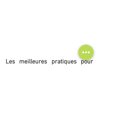
Les meilleures pratiques pour 
réussir sur les réseaux sociaux
Définir une stratégie claire et des 
objectifs mesurables
Posez-vous des questions essentielles 
avant de commencer :
Quel est votre objectif principal 
(notoriété, engagement, génération 
de leads) ?
Quelle audience ciblez-vous sur 