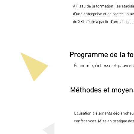
A l’issu de la formation, les stagi
d’une entreprise et de porter un av
du XXI siècle à partir d’une approch
Programme de la fo
Économie, richesse et pauvrete
déterminants ?

Comment se fait-il qu'un certai
Méthodes et moyen
Analyses comparatives et concl
Les entreprises à l’épreuve de 
Utilisation d’éléments déclencheu
Monde VICA [Volatile, Incertain
conférences. Mise en pratique des
D’où venons-nous, où sommes-
Comment s’y adapter ?
