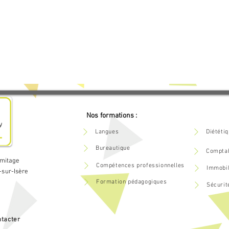
Nos formations :
Langues
Diététi
Bureautique
Comptab
rmitage
Compétences professionnelles
Immobil
-sur-Isère
Formation pédagogiques
Sécurit
tacter