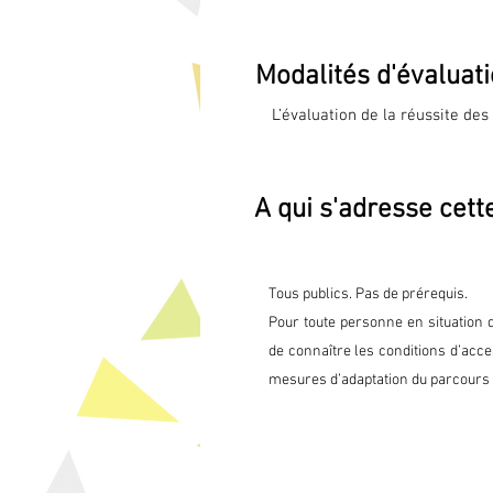
Les enjeux du XXI siècle : Én
Modalités d'évaluat
Analyse de la concurrence : Qu’
L’évaluation de la réussite des
Révolution numérique, un pari
une évaluation à travers la sim
objectifs professionnels en s’ap
État économique actuel de l’en
programme.

A qui s'adresse cett
2022.
Avant la formation ou au début
test de positionnement est réal
A mi-parcours et en fin de par
d'évaluation de stage destiné
Tous publics. Pas de prérequis.
qualité.

Pour toute personne en situation 
Environ un mois après la fin de
de connaître les conditions d’acces
pour recueillir les appréciatio
mesures d’adaptation du parcours 