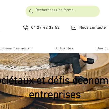
04 27 42 32 53
Nous contacter
​
Qui sommes nous ?
Actualités
Une que
ociétaux et défis économ
entreprises