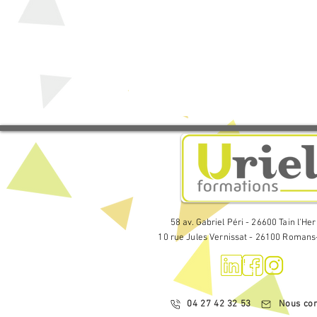
58 av. Gabriel Péri - 26600 Tain l'He
10 rue Jules Vernissat - 26100 Romans
04 27 42 32 53
Nous con