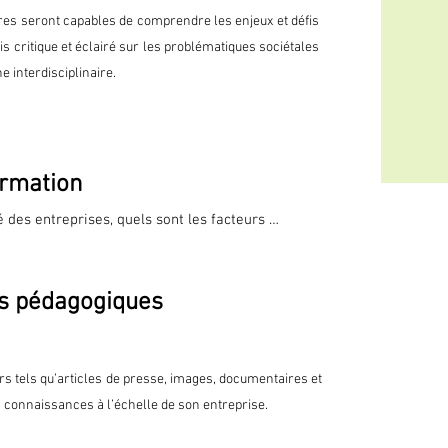
aires seront capables de comprendre les enjeux et défis
is critique et éclairé sur les problématiques sociétales
e interdisciplinaire.
rmation
́ des entreprises, quels sont les facteurs 
n nombre de sociétés réussissent mieux ? 
s pédagogiques
usions.

la mondialisation, enjeux et défis.

rs tels qu’articles de presse, images, documentaires et
, Complexe et Ambigu] et crise sanitaire COVID19 : 
 connaissances à l’échelle de son entreprise.
nous maintenant et vers où allons-nous ? 