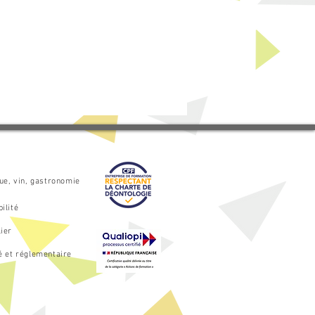
que, vin, gastronomie
ilité
ier
é et réglementaire