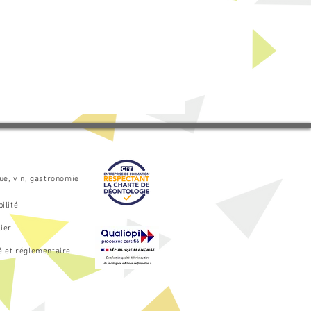
que, vin, gastronomie
ilité
ier
é et réglementaire