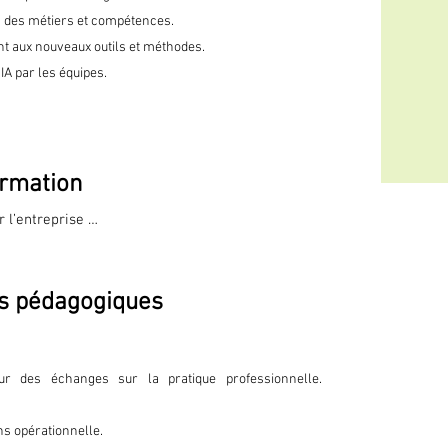
 des métiers et compétences.
t aux nouveaux outils et méthodes.
IA par les équipes.
rmation
 l’entreprise 

 les métiers et processus 

s pédagogiques
ôles 

développer pour l’avenir 

ités et des missions 

sur des échanges sur la pratique professionnelle.
ovation-friendly 

ns opérationnelle.