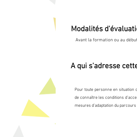
Adoption et appropriation des o
• Techniques pour intégrer les
Modalités d'évaluat
Avant la formation ou au début
test de positionnement est réali
A mi-parcours et en fin de par
A qui s'adresse cett
d'évaluation de stage destiné
qualité. 

Environ un mois après la fin de
Pour toute personne en situation 
pour recueillir les appréciatio
de connaître les conditions d’acces
mesures d’adaptation du parcours 