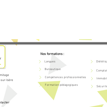
Nos formations :
Langues
Diététi
Bureautique
Comptab
rmitage
Compétences professionnelles
Immobil
-sur-Isère
Formation pédagogiques
Sécurit
tacter