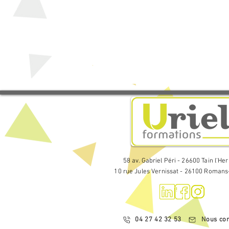
58 av. Gabriel Péri - 26600 Tain l'He
10 rue Jules Vernissat - 26100 Romans
04 27 42 32 53
Nous con