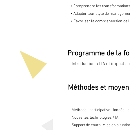
• Comprendre les transformations
• Adapter leur style de managemen
• Favoriser la compréhension de l’
Programme de la fo
Introduction à l’IA et impact sur
Transformations possibles dans
Méthodes et moyen
Evolution des compétences et r
• Identifier les compétences à 
• (Re)définition des responsabil
Méthode participative fondée 
Management adapté à l’IA 

Nouvelles technologies / IA.
• Méthodes de management  inn
Support de cours. Mise en situatio