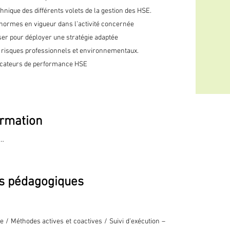
nique des différents volets de la gestion des HSE.
 normes en vigueur dans l’activité concernée
yser pour déployer une stratégie adaptée
s risques professionnels et environnementaux.
ndicateurs de performance HSE
rmation
ntiels/normes HSE

s pédagogiques
 dans l’entreprise.

reprise

 / Méthodes actives et coactives / Suivi d’exécution –