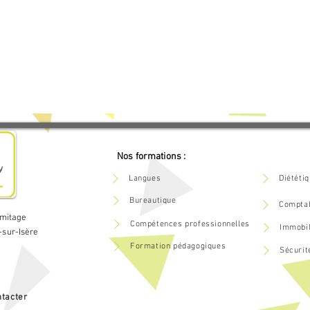
ravail : Les risques professionnels

isques : le DUERP

des risques

Nos formations :
ssociés

Langues
Diététi
rganismes institutionnels/services de prévention

Bureautique
Comptab
rmitage
Compétences professionnelles
Immobil
-sur-Isère
Formation pédagogiques
Sécurit
dents/presqu’accidents/situations dangereuses

tacter