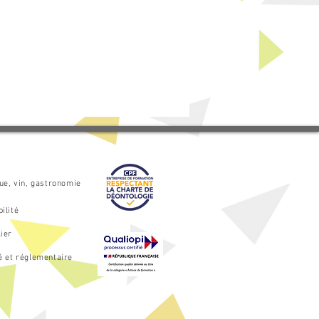
que, vin, gastronomie
ilité
ier
é et réglementaire