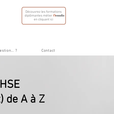
Découvrez les formations
diplômantes métier
en cliquant ici
stion... ?
Contact
 HSE
) de A à Z