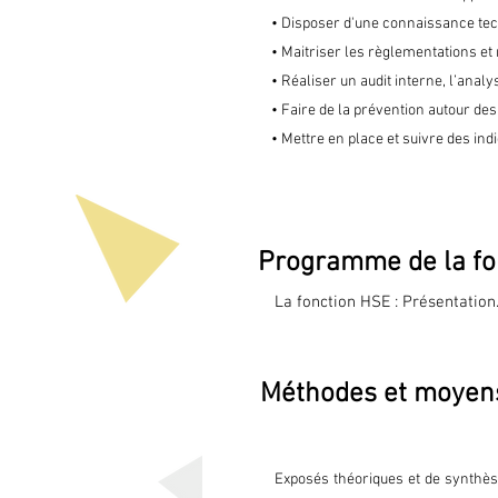
• Disposer d'une connaissance tech
• Maitriser les règlementations et
• Réaliser un audit interne, l’anal
• Faire de la prévention autour de
• Mettre en place et suivre des i
Programme de la fo
La fonction HSE : Présentation

La réglementation, les référe
Méthodes et moyen
Les différents enjeux de la RSE
La responsabilité du chef d’ent
Exposés théoriques et de synthèse