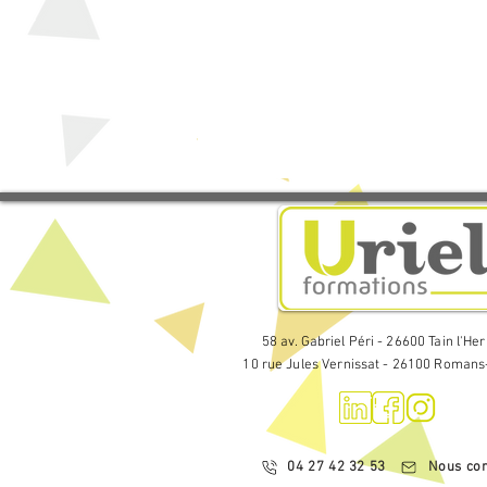
L’amélioration continue

Plan de continuité d’activité

Hygiène / Santé - sécurité au t
Identification et analyse des r
Outils et méthode d’évaluation 
Prévention et plans d’actions a
Rôles et responsabilités des o
58 av. Gabriel Péri - 26600 Tain l'He
La sécurité au travail

10 rue Jules Vernissat - 26100 Romans
Prévention et analyse des acci
Les EPI / EPC

04 27 42 32 53
Nous con