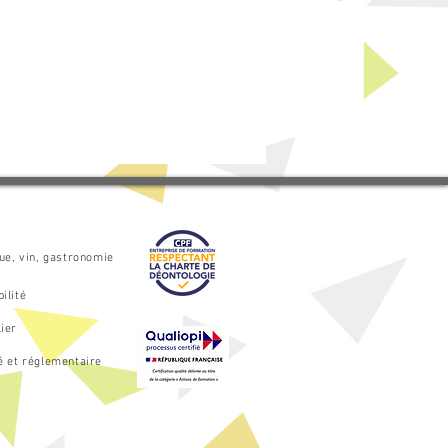
que, vin, gastronomie
ilité
ier
é et réglementaire