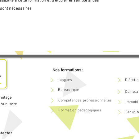
sibilité à cette formation et d’étudier ensemble si des
sont nécessaires.
ur à la formation et le rôle des OPCO

ation (CPF) : principe et mode de fonctionnement

ire

Nos formations :
le plan de formation
Langues
Diététi
Bureautique
Comptab
rmitage
Compétences professionnelles
Immobil
-sur-Isère
Formation pédagogiques
Sécurit
tacter