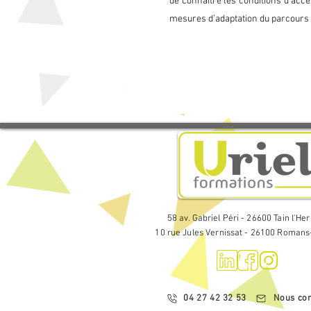
de connaître les conditions d’acces
mesures d’adaptation du parcours 
Gestion de la formation

· Les dispositifs de formation

· La participation de l'employe
· Le bilan de compétences

· Le Compte Personnel de Form
L’entretien professionnel

· Maîtriser le cadre règlementa
· Préparer l’entretien

· Animer l’entretien

· Exploiter les résultats pour 
58 av. Gabriel Péri - 26600 Tain l'He
10 rue Jules Vernissat - 26100 Romans
04 27 42 32 53
Nous con