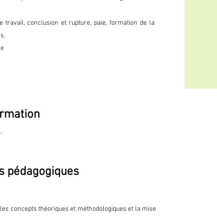
 travail, conclusion et rupture, paie, formation de la
s.
le
rmation
rutement et rédiger l’annonce

ion de l’annonce

s pédagogiques
res



ts

les concepts théoriques et méthodologiques et la mise