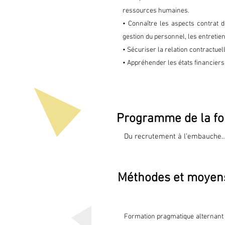
ressources humaines.
• Connaître les aspects contrat de
gestion du personnel, les entretien
• Sécuriser la relation contractuel
• Appréhender les états financiers
Programme de la fo
Du recrutement à l’embauche

· Formaliser son besoin de rec
· Choisir les supports de diffus
Méthodes et moyen
· Présélectionner les candidatu
· Mener l’entretien d’embauche
· Rédiger le contrat de travail :

· Les différents types de contra
Formation pragmatique alternant 