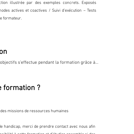
s de l’intégration du personnel

action illustrée par des exemples concrets. Exposés
odes actives et coactives / Suivi d’exécution – Tests
 le formateur.
l’entreprise

l

e travail

ion
 objectifs s’effectue pendant la formation grâce à 


ulation. Elle permet de mesurer l’atteinte des 
puyant sur les objectifs définis par le 
e formation ?
 de la formation, une évaluation de niveau ou un 
isé.

cours, chaque stagiaire remplit un questionnaire 
 à améliorer nos services dans une démarche de 
 des missions de ressources humaines
l’emploi

 la formation, un questionnaire à froid est envoyé 
de handicap, merci de prendre contact avec nous afin
ns après avoir mis en pratique la formation.
ssibilité de reclassement :
