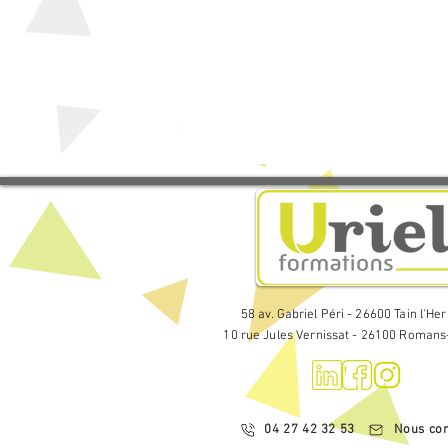
Annoncer les autres intervenant
S’obliger à reprendre la parole
Remercier

Rappeler un temps fort
58 av. Gabriel Péri - 26600 Tain l'He
10 rue Jules Vernissat - 26100 Romans
04 27 42 32 53
Nous con