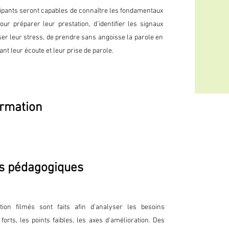
ticipants seront capables de connaître les fondamentaux
our préparer leur prestation, d'identifier les signaux
riser leur stress, de prendre sans angoisse la parole en
nt leur écoute et leur prise de parole.
rmation
nication (mots, débit, regard, gestes, supports…)

s pédagogiques
c : les foyers d’incertitude

tion, utiliser ses expériences, des anecdotes

ion filmés sont faits afin d’analyser les besoins
e familier) ou connu (le faire réagir)

forts, les points faibles, les axes d’amélioration. Des