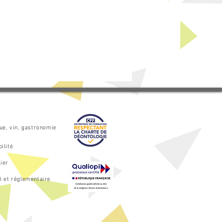
que, vin, gastronomie
ilité
ier
é et réglementaire