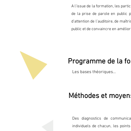
A l'issue de la formation, les par
de la prise de parole en public p
d’attention de l’auditoire, de maît
public et de convaincre en améliora
Programme de la fo
Les bases théoriques

Les règles de base de la commu
Méthodes et moyen
Les règles pour atténuer son tra
Le message : soigner la prépara
Des diagnostics de communicat
Le public : inconnu (se le rendr
individuels de chacun, les points 