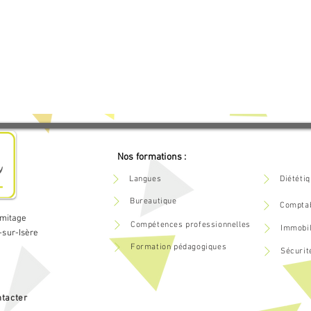
s (si adapté)



Nos formations :
Langues
Diététi
Bureautique
Comptab
rmitage
Compétences professionnelles
Immobil
-sur-Isère
Formation pédagogiques
Sécurit
tacter