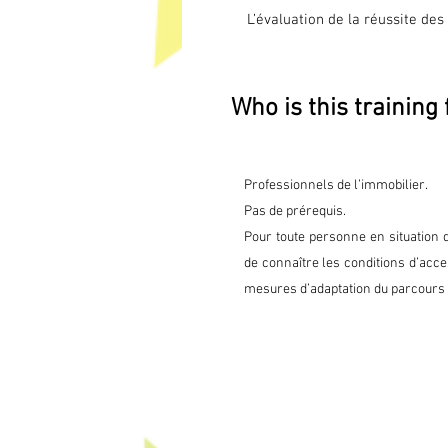
L’évaluation de la réussite des
une évaluation à travers la sim
objectifs professionnels en s’ap
programme.

Who is this training 
Avant la formation ou au début
test de positionnement est réal
A mi-parcours et en fin de par
d'évaluation de stage destiné
Professionnels de l’immobilier.
qualité.

Pas de prérequis.
Environ un mois après la fin de
Pour toute personne en situation 
pour recueillir les appréciatio
de connaître les conditions d’acces
mesures d’adaptation du parcours 