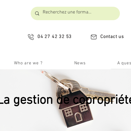
04 27 42 32 53
Contact us
Who are we ?
News
A ques
La gestion de copropriét