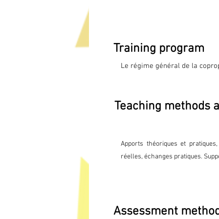
Training program
Le régime général de la coprop
Le règlement de copropriété, l'é
missions du syndic, le conseil 
générale, l'ordre du jour de l
Teaching methods 
générale, le décompte des charg
fonds, le budget prévisionnel d
des comptes et la reddition de
quitus.
Apports théoriques et pratiques
réelles, échanges pratiques. Suppo
Assessment metho