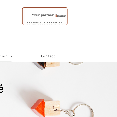
Your partner in
continuous operation
tion...?
Contact
é