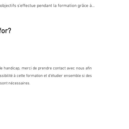
 objectifs s’effectue pendant la formation grâce à 
ulation. Elle permet de mesurer l’atteinte des 
puyant sur les objectifs définis par le 
for?
 de la formation, une évaluation de niveau ou un 
isé.

cours, chaque stagiaire remplit un questionnaire 
 à améliorer nos services dans une démarche de 
 la formation, un questionnaire à froid est envoyé 
de handicap, merci de prendre contact avec nous afin
ns après avoir mis en pratique la formation.
sibilité à cette formation et d’étudier ensemble si des
sont nécessaires.