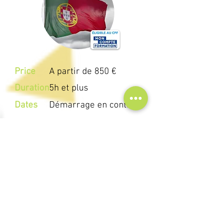
Price
A partir de 850 €
Duration
5h et plus
Dates
Démarrage en continu
PORTUGAIS
Sur mesure selon objectifs
Voir plus