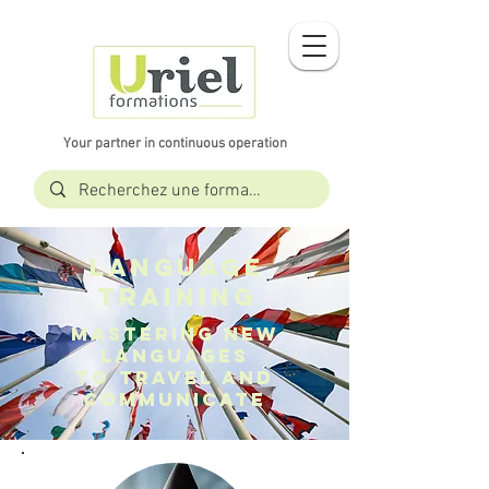
Your partner in continuous operation
LANGUAGE
TRAINING
Mastering new
languages
to travel and
communicate