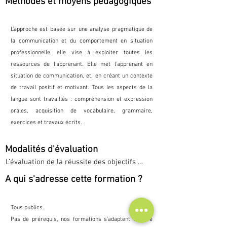
Méthodes et moyens pédagogiques
L’approche est basée sur une analyse pragmatique de
la communication et du comportement en situation
professionnelle, elle vise à exploiter toutes les
ressources de l’apprenant. Elle met l’apprenant en
situation de communication, et, en créant un contexte
de travail positif et motivant. Tous les aspects de la
langue sont travaillés : compréhension et expression
orales, acquisition de vocabulaire, grammaire,
exercices et travaux écrits.
Modalités d'évaluation
L’évaluation de la réussite des objectifs 
s’effectue pendant la formation grâce à une 
A qui s'adresse cette formation ?
évaluation à travers la simulation. Elle permet 
de mesurer l’atteinte des objectifs 
professionnels en s’appuyant sur les objectifs 
Tous publics.
définis par le programme.

Pas de prérequis, nos formations s’adaptent à votre