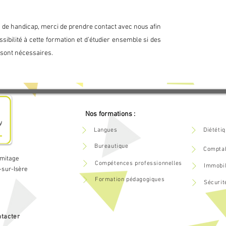
cours, chaque stagiaire remplit un questionnaire 
 à améliorer nos services dans une démarche de 
n de handicap, merci de prendre contact avec nous afin
sibilité à cette formation et d’étudier ensemble si des
 la formation, un questionnaire à froid est envoyé 
sont nécessaires.
ns après avoir mis en pratique la formation.
Nos formations :
Langues
Diététi
Bureautique
Comptab
rmitage
Compétences professionnelles
Immobil
-sur-Isère
Formation pédagogiques
Sécurit
tacter