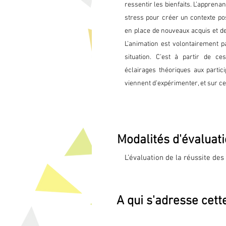
Acquérir les techniques de res
ressentir les bienfaits. L’appren
Respiration abdominale

stress pour créer un contexte pos
Respiration à 3 niveaux

en place de nouveaux acquis et de
Respiration en carré

L’animation est volontairement pa
Cohérence cardiaque

situation. C’est à partir de c
éclairages théoriques aux partic
Acquérir les techniques d’identi
viennent d’expérimenter, et sur ce 
physique

Comment se mettre à l’écoute 
Déceler les zones de tension

Evaluation de son état global S
Modalités d'évaluat
tensions dans les muscles et l
L’évaluation de la réussite des
une évaluation à travers la sim
Acquérir les techniques de déte
objectifs professionnels en s’ap
Tension détente

programme. Ces acquis seront a
Le training autogène

A qui s'adresse cett
certifiantes.

Les bons étirements au poste d
Avant la formation ou au début
Techniques et exercices visant
test de positionnement est réal