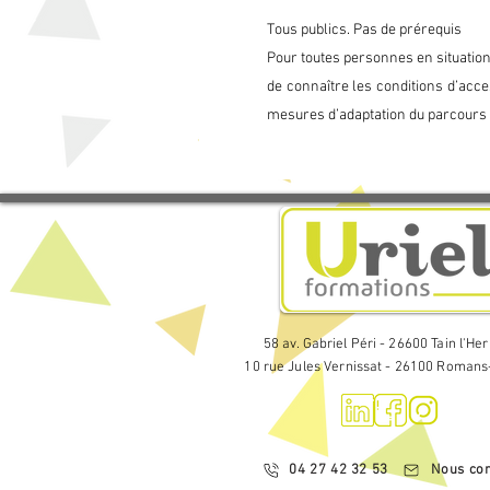
A mi-parcours et en fin de par
Tous publics. Pas de prérequis
d'évaluation de stage destiné
Pour toutes personnes en situatio
qualité.

de connaître les conditions d’acces
Environ un mois après la fin de
mesures d’adaptation du parcours 
pour recueillir les appréciatio
58 av. Gabriel Péri - 26600 Tain l'He
10 rue Jules Vernissat - 26100 Romans
04 27 42 32 53
Nous con