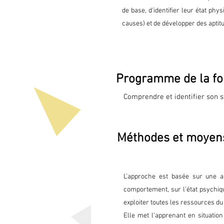
de base, d'identifier leur état ph
causes) et de développer des aptitu
Programme de la fo
Comprendre et identifier son st
Les différents types de stress (ut
Les 5 domaines de vie : la roue 
Méthodes et moyen
Les 4 saisons : influence sur l
L’impact de la crise sanitaire 
Les émotions prédominantes : p
L’approche est basée sur une a
Comment atténuer cet état de s
comportement, sur l’état psychiqu
Les incidences sur la santé en 
exploiter toutes les ressources du 
Elle met l’apprenant en situation