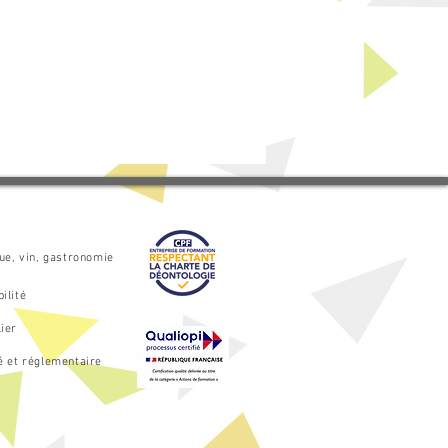
que, vin, gastronomie
ilité
ier
é et réglementaire