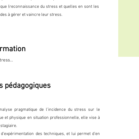
ysique (reconnaissance du stress et quelles en sont les
des à gérer et vaincre leur stress.
rmation
ress

ile, inutile)

de l’équilibre

s pédagogiques
’organisme

COVID19 et de la situation actuelle anxiogène

eur, colère, tristesse

nalyse pragmatique de l’incidence du stress sur le
tress inédit

e et physique en situation professionnelle, elle vise à
général

stagiaire.
 d’expérimentation des techniques, et lui permet d’en