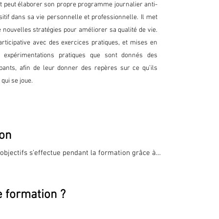
pirations de bases

ant peut élaborer son propre programme journalier anti-
itif dans sa vie personnelle et professionnelle. Il met
 nouvelles stratégies pour améliorer sa qualité de vie.
rticipative avec des exercices pratiques, et mises en
es expérimentations pratiques que sont donnés des
ipants, afin de leur donner des repères sur ce qu’ils
fication de l’incidence du stress sur l’état 
qui se joue.
consciente de son corps

tress et mal de dos : Le stress augmente les 
ion
ibère des substances favorisant les inflammations

 objectifs s’effectue pendant la formation grâce à 
ulation. Elle permet de mesurer l’atteinte des 
nte et d’amélioration sur l’état physique

puyant sur les objectifs définis par le 
ffirmés par une certification pour les formations 
e formation ?
e travail

 de la formation, une évaluation de niveau ou un 
 à diminuer, supprimer les douleurs
isé.
