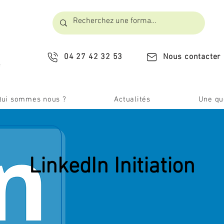
04 27 42 32 53
Nous contacter
​
Qui sommes nous ?
Actualités
Une que
LinkedIn Initiation