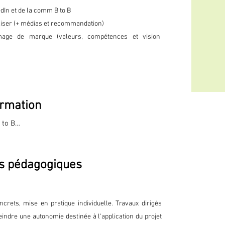
edIn et de la comm B to B
aliser (+ médias et recommandation)
mage de marque (valeurs, compétences et vision
rmation
to B

s pédagogiques
cation B to B sur LinkedIn



crets, mise en pratique individuelle. Travaux dirigés
personnel

eindre une autonomie destinée à l'application du projet