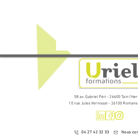
58 av. Gabriel Péri - 26600 Tain l'He
10 rue Jules Vernissat - 26100 Romans
04 27 42 32 53
Nous con