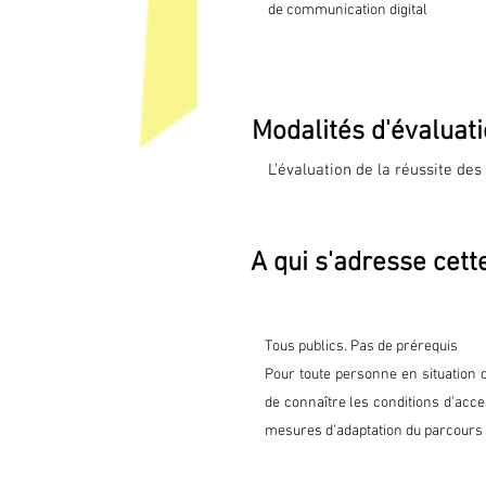
de communication digital
Mise en pratique des apprentis
Modalités d'évaluat
L’évaluation de la réussite des
une évaluation à travers la sim
objectifs professionnels en s’ap
programme. Ces acquis seront a
A qui s'adresse cett
certifiantes.

Avant la formation ou au début
test de positionnement est réal
A mi-parcours et en fin de par
Tous publics. Pas de prérequis
d'évaluation de stage destiné
Pour toute personne en situation 
qualité.

de connaître les conditions d’acces
Environ un mois après la fin de
mesures d’adaptation du parcours 
pour recueillir les appréciatio