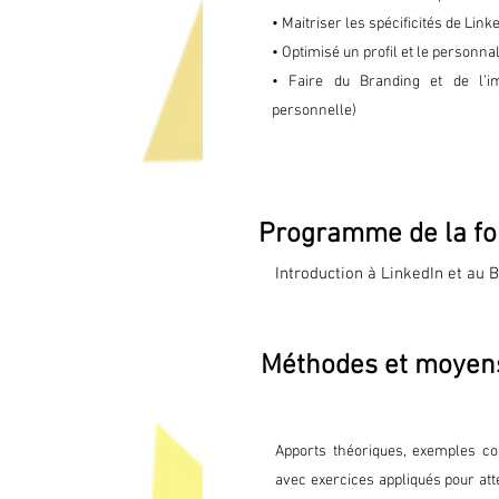
• Maitriser les spécificités de Link
• Optimisé un profil et le personn
• Faire du Branding et de l’i
personnelle)
Programme de la fo
Introduction à LinkedIn et au B 
Fonctionnement de LinkedIn

Méthodes et moyen
Les spécificités de la communi
Optimisation du profil LinkedIn
Apports théoriques, exemples con
Image de marque et branding 
avec exercices appliqués pour att