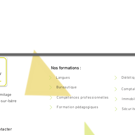
Nos formations :
Langues
Diététi
Bureautique
Comptab
rmitage
Compétences professionnelles
Immobil
-sur-Isère
Formation pédagogiques
Sécurit
tacter