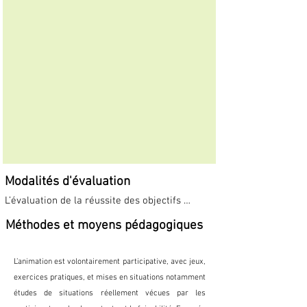
Modalités d'évaluation
L’évaluation de la réussite des objectifs 
s’effectue pendant la formation grâce à une 
Méthodes et moyens pédagogiques
évaluation à travers la simulation. Elle permet 
de mesurer l’atteinte des objectifs 
professionnels en s’appuyant sur les objectifs 
L’animation est volontairement participative, avec jeux,
définis par le programme. Ces acquis seront 
exercices pratiques, et mises en situations notamment
affirmés par une certification pour les 
études de situations réellement vécues par les
formations certifiantes.
