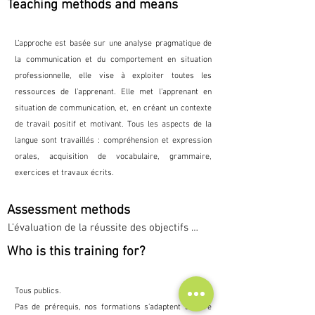
Teaching methods and means
L’approche est basée sur une analyse pragmatique de
la communication et du comportement en situation
professionnelle, elle vise à exploiter toutes les
ressources de l’apprenant. Elle met l’apprenant en
situation de communication, et, en créant un contexte
de travail positif et motivant. Tous les aspects de la
langue sont travaillés : compréhension et expression
orales, acquisition de vocabulaire, grammaire,
exercices et travaux écrits.
Assessment methods
L’évaluation de la réussite des objectifs 
s’effectue pendant la formation grâce à une 
Who is this training for?
évaluation à travers la simulation. Elle permet 
de mesurer l’atteinte des objectifs 
professionnels en s’appuyant sur les objectifs 
Tous publics.
définis par le programme.

Pas de prérequis, nos formations s’adaptent à votre