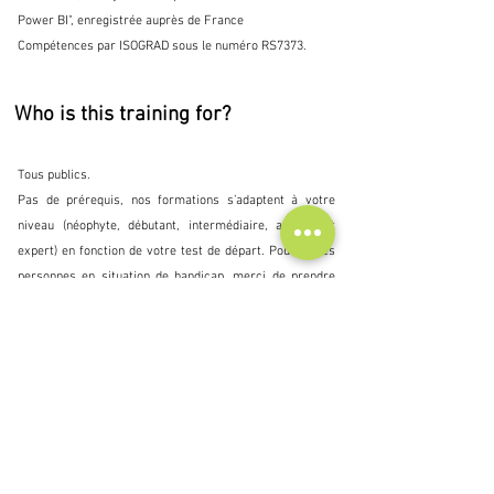
Power BI", enregistrée auprès de France
Compétences par ISOGRAD sous le numéro RS7373.
Who is this training for?
Tous publics.
Pas de prérequis, nos formations s’adaptent à votre
niveau (néophyte, débutant, intermédiaire, avancé et
expert) en fonction de votre test de départ. Pour toutes
personnes en situation de handicap, merci de prendre
contact avec nous afin de connaître les conditions
d’accessibilité à cette formation et d’étudier ensemble si
des mesures d’adaptation du parcours sont nécessaires.
Certification TOSA :