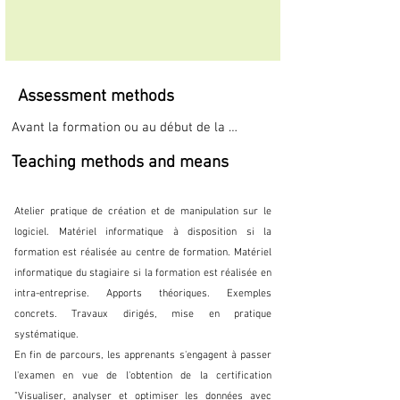
Assessment methods
Avant la formation ou au début de la 
formation, une évaluation de niveau ou un 
Teaching methods and means
test de positionnement est réalisé. 

A mi-parcours et en fin de parcours, chaque 
stagiaire remplit un questionnaire 
Atelier pratique de création et de manipulation sur le
d'évaluation de stage destiné à améliorer 
logiciel. Matériel informatique à disposition si la
nos services dans une démarche de qualité. 

formation est réalisée au centre de formation. Matériel
Environ un mois après la fin de la formation, 
informatique du stagiaire si la formation est réalisée en
un questionnaire à froid est envoyé pour 
intra-entreprise. Apports théoriques. Exemples
recueillir les appréciations après avoir mis 
concrets. Travaux dirigés, mise en pratique
en pratique la formation.
systématique.
En fin de parcours, les apprenants s'engagent à passer
l'examen en vue de l'obtention de la certification
"Visualiser, analyser et optimiser les données avec