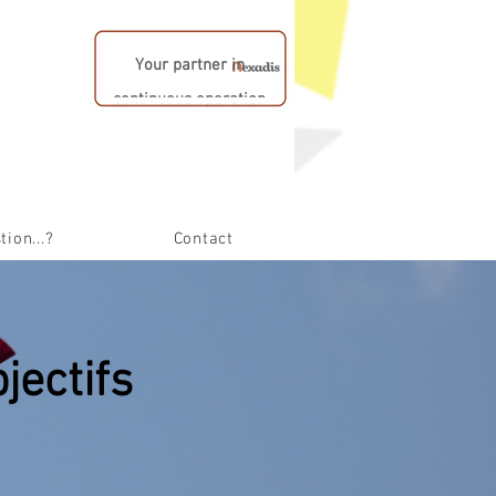
Your partner in
continuous operation
tion...?
Contact
jectifs