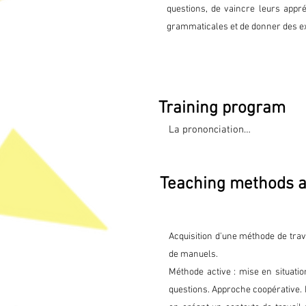
questions, de vaincre leurs appr
grammaticales et de donner des exp
Training program
La prononciation

Reconnaître et reproduire la sy
Les particularités vocaliques 
Les modalités du « chuintemen
Teaching methods 
Les bases

Chiffres et numéraux et ordinau
seis, sete, oito, nove, dez //vin
Noms (genre ; singulier/pluriel ;
L'article défini : emplois spé
Suffixes (indiquant la quantité,
Acquisition d'une méthode de trava
Adjectifs et pronoms démonstra
de manuels.
Comparatifs, superlatifs

Méthode active : mise en situatio
Les emplois de « por » et « par
Les locutions prépositives de 
questions. Approche coopérative. 
Les pronoms personnels complé
Les pronoms personnels toniqu