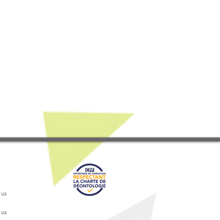
 us
 us