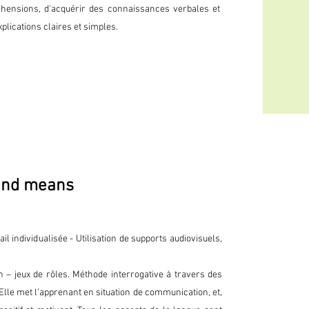
éhensions, d'acquérir des connaissances verbales et
lications claires et simples.
llabe tonique

complexes (nasales, diphtongues)

t »

and means
x (zero, um/uma, dois/duas, três, quatro, cinco, 
te // trinta //quarenta)

 cas particuliers)

cifiques (avec un nom propre/un nom géographique)

 la profession, le nom d'un arbre, etc.)

il individualisée - Utilisation de supports audiovisuels,
tifs

n – jeux de rôles. Méthode interrogative à travers des
a »

temps/lieu/cause

Elle met l’apprenant en situation de communication, et,
ments et l'enclise

es (para / com)
