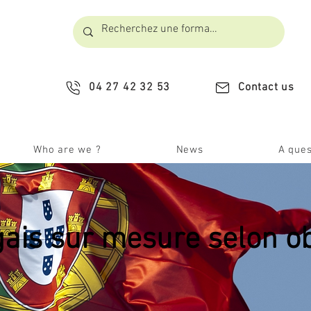
04 27 42 32 53
Contact us
Who are we ?
News
A ques
ais sur mesure selon ob